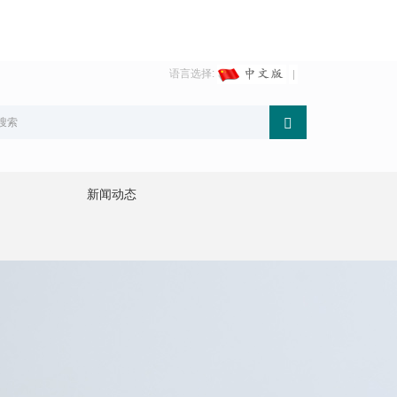
语言选择:
新闻动态