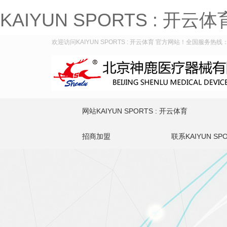
KAIYUN SPORTS : 开云体
欢迎访问KAIYUN SPORTS : 开云体育 官方网站！全国服务热线：40
网站KAIYUN SPORTS : 开云体育
招商加盟
联系KAIYUN SP