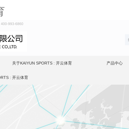
育
0-993-6860
关于KAIYUN SPORTS : 开云体育
产品中心
ORTS : 开云体育