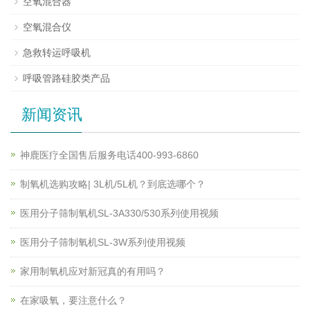
空氧混合器
空氧混合仪
急救转运呼吸机
呼吸管路硅胶类产品
新闻资讯
神鹿医疗全国售后服务电话400-993-6860
制氧机选购攻略| 3L机/5L机？到底选哪个？
医用分子筛制氧机SL-3A330/530系列使用视频
医用分子筛制氧机SL-3W系列使用视频
家用制氧机应对新冠真的有用吗？
在家吸氧，要注意什么？