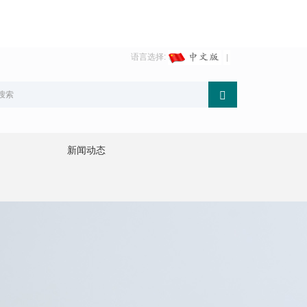
语言选择:
新闻动态